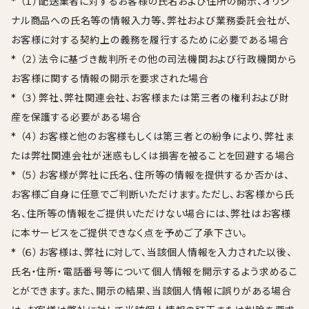
* （１）配送業者に対するお客様の氏名および住所の開示、オリジ
ナル商品への氏名等の情報入力等、弊社および業務委託会社が、
お客様に対する契約上の義務を履行するために必要である場合
* （２）法令に基づき裁判所その他の司法機関および行政機関から
お客様に関する情報の開示を要求された場合
* （３）弊社、弊社関連会社、お客様または第三者の権利および財
産を保護する必要がある場合
* （４）お客様と他のお客様もしくは第三者との紛争により、弊社ま
たは弊社関連会社が迷惑もしくは損害を被ることを回避する場合
* （５）お客様が弊社に氏名、住所等の情報を提供するか否かは、
お客様ご自身に任意でご判断いただけます。ただし、お客様から氏
名、住所等の情報をご提供いただけない場合には、弊社はお客様
に本サービスをご提供できなく点を予めご了承下さい。
* （６）お客様は、弊社に対して、当該個人情報を入力された以後、
氏名・住所・電話番号等について個人情報を開示するよう求めるこ
とができます。また、開示の結果、当該個人情報に誤りがある場合