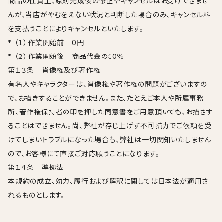
商品の性質上、原則完成後の修正やキャンセルはお受けできませ
んが、当店がやむをえない状況と判断した場合のみ、キャンセル料
を支払うことによりキャンセルといたします。
* （１）作業開始前 0円
* （２）作業開始後 商品代金の50％
第１３条 肖像権及び著作権
有名人やキャラクターは、肖像権や著作権の問題がございますの
で、お描きすることができません。また、たとえご本人や所属事務
所、著作権保持者の印を押した同意書をご用意頂いても、お描きす
ることはできません。尚、弊社が存じ上げず不可抗力でご依頼を受
けてしまいトラブルになった場合も、弊社は一切関知いたしません
ので、お客様にて直接ご対応願うことになります。
第１４条 準拠法
本規約の成立、効力、履行および解釈に関しては日本法が適用さ
れるものとします。