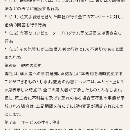
* （１０）選挙運動もしくはこれに類似される行為、または公職選挙
法などの法令に違反する行為
* （１１）注文手続きを含めた弊社が行う全てのアンケートに対し、
虚偽の回答を行う行為
* （１２）有害なコンピュータープログラム等を送信又は書き込む
行為
* （１３）その他弊社が当該購入者の行為として不適切であると認
めた行為
第６条 規約の変更
弊社は、購入者への事前通知、承諾なしに本規約を随時変更する
ことができるものとします。変更の内容については、本サイト上に１
ヶ月表示した時点で、全ての購入者が了承したものとみなします。
但し、第三者に不利益を及ぼす恐れのある場合等不測の事態が予
想される場合は、上記期間を待たずに規約変更が実施されたもの
とします。
第７条 サービスの中断、停止