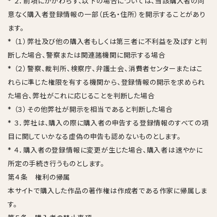
* ２．前項にかかわらず、以下の場合については、当該購入者の同
意なく購入者登録情報の一部（氏名・住所）を開示することがあり
ます。
* （１）弊社及び他の購入者もしくは第三者に不利益を及ぼすと判
断した場合、警察または関連諸機関に開示する場合
* （２）警察、裁判所、検察庁、弁護士会、消費者センターまたはこ
れらに準じた権限を有する機関から、登録情報の開示を求められ
た場合、弊社がこれに応じることを判断した場合
* （３）その他弊社が開示を相当であると判断した場合
* ３．弊社は、購入の際に購入者の申告する登録情報のすべての項
目に関していかなる虚偽の申告も認めないものとします。
* ４．購入者の登録情報に変更が生じた場合、購入者は速やかに
所定の手続き行うものとします。
第４条 権利の帰属
本サイトで購入した作品の著作権は作成者である作家に帰属しま
す。